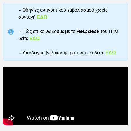
– Οδηγίες αντιγριπικού εμβολιασμού χωρίς
συνταγή
ΕΔΩ
– Πώς επικοινωνούμε με το
Helpdesk
του ΠΦΣ
δείτε
ΕΔΩ
– Υπόδειγμα βεβαίωσης ραπιντ τεστ
δείτε
ΕΔΩ