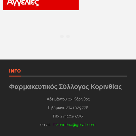
INFO
Φαρμακευτικός Σύλλογος Κορινθίας
Αδειμάντου 63 Κόρινθος
Τηλέφωνο 2741029778
Fax 2741029778
email :
fskorinthia@gmail.com