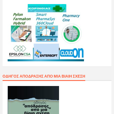
ΟΔΗΓΌΣ ΑΠΌΔΡΑΣΗΣ ΑΠΌ ΜΙΑ ΒΊΑΙΗ ΣΧΈΣΗ