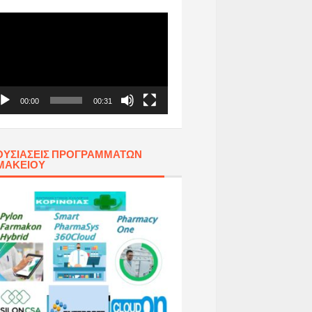
όγραμμα
απαραγωγής
τεο
00:00
00:31
ΥΣΙΆΣΕΙΣ ΠΡΟΓΡΑΜΜΆΤΩΝ
ΜΑΚΕΊΟΥ