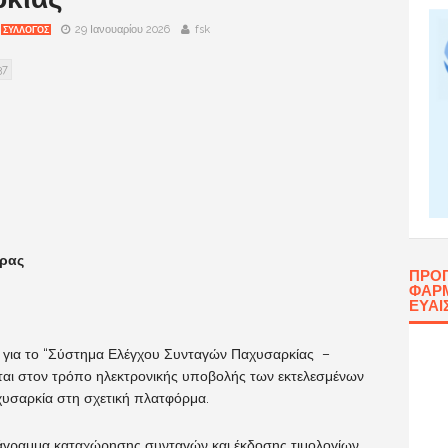
29 Ιανουαρίου 2026
fsk
ΣΥΛΛΟΓΟΣ
37
ώρας
ΠΡΌ
ΦΑΡΜ
ΕΥΑΙ
Α για το “Σύστημα Ελέγχου Συνταγών Παχυσαρκίας –
αι στον τρόπο ηλεκτρονικής υποβολής των εκτελεσμένων
υσαρκία στη σχετική πλατφόρμα.
άγραμμα καταχώρησης συνταγών και έκδοσης τιμολογίων