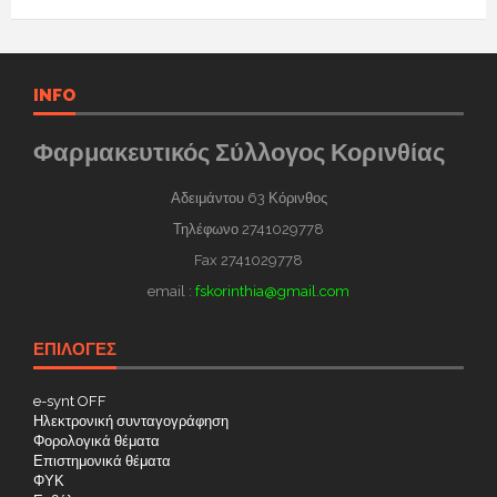
INFO
Φαρμακευτικός Σύλλογος Κορινθίας
Αδειμάντου 63 Κόρινθος
Τηλέφωνο 2741029778
Fax 2741029778
email :
fskorinthia@gmail.com
ΕΠΙΛΟΓΕΣ
e-synt OFF
Ηλεκτρονική συνταγογράφηση
Φορολογικά θέματα
Επιστημονικά θέματα
ΦΥΚ