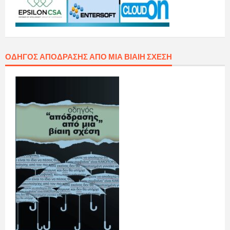
ΟΔΗΓΌΣ ΑΠΌΔΡΑΣΗΣ ΑΠΌ ΜΙΑ ΒΊΑΙΗ ΣΧΈΣΗ