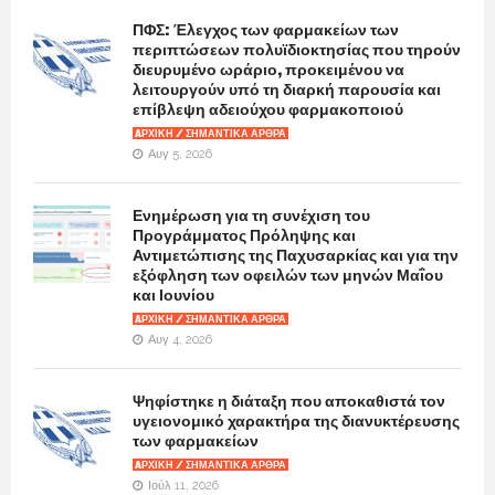
ΠΦΣ: Έλεγχος των φαρμακείων των
περιπτώσεων πολυϊδιοκτησίας που τηρούν
διευρυμένο ωράριο, προκειμένου να
λειτουργούν υπό τη διαρκή παρουσία και
επίβλεψη αδειούχου φαρμακοποιού
AΡΧΙΚΉ / ΣΗΜΑΝΤΙΚΆ ΆΡΘΡΑ
Αυγ 5, 2026
Ενημέρωση για τη συνέχιση του
Προγράμματος Πρόληψης και
Αντιμετώπισης της Παχυσαρκίας και για την
εξόφληση των οφειλών των μηνών Μαΐου
και Ιουνίου
AΡΧΙΚΉ / ΣΗΜΑΝΤΙΚΆ ΆΡΘΡΑ
Αυγ 4, 2026
Ψηφίστηκε η διάταξη που αποκαθιστά τον
υγειονομικό χαρακτήρα της διανυκτέρευσης
των φαρμακείων
AΡΧΙΚΉ / ΣΗΜΑΝΤΙΚΆ ΆΡΘΡΑ
Ιούλ 11, 2026