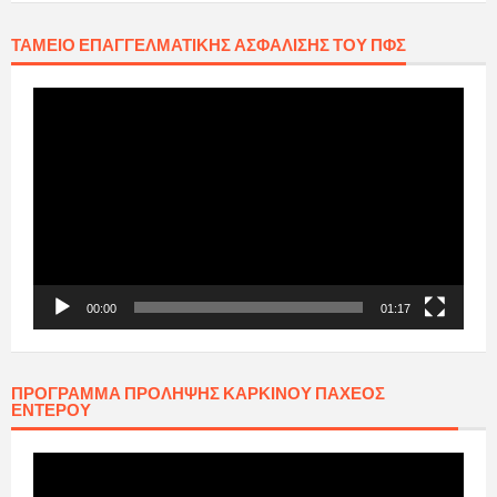
ΤΑΜΕΊΟ ΕΠΑΓΓΕΛΜΑΤΙΚΉΣ ΑΣΦΆΛΙΣΗΣ ΤΟΥ ΠΦΣ
Πρόγραμμα
Αναπαραγωγής
Βίντεο
00:00
01:17
ΠΡΟΓΡΑΜΜΑ ΠΡΟΛΗΨΗΣ ΚΑΡΚΙΝΟΥ ΠΑΧΕΟΣ
ΕΝΤΕΡΟΥ
Πρόγραμμα
Αναπαραγωγής