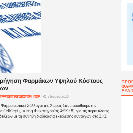
ορήγηση Φαρμάκων Υψηλού Κόστους
ΠΡΌ
ΦΑΡΜ
εων
ΕΥΑΙ
4 Ιουνίου 2026
ΕΣ ΣΥΝΤΑΓΟΓΡΑΦΗΣΗΣ
ΠΦΣ
: Φαρμακευτικοί Σύλλογοι της Χώρας Σας προωθούμε την
 CellCept 500mg tb (κατηγορίας ΦΥΚ 1Β), για τις περιπτώσεις
ενδείξεων με τη συνήθη διαδικασία εκτέλεσης συνταγών στο ΣΗΣ