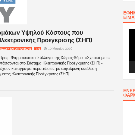
ΕΦΗΜ
ΕΊΜΑ
Φαρμάκων Υψηλού Κόστους που
Πρ
Αν
Ηλεκτρονικής Προέγκρισης (ΣΗΠ)
Βίν
10 Μαρτίου 2026
ΕΣ ΣΥΝΤΑΓΟΓΡΑΦΗΣΗΣ
ΠΦΣ
ρος : Φαρμακευτικοί Σύλλογοι της Χώρας Θέμα: «Σχετικά με τις
τάσσονται στο Σύστημα Ηλεκτρονικής Προέγκρισης (ΣΗΠ)»
 έχουν καταγραφεί περιπτώσεις, με εσφαλμένη εκτέλεση
ατος Ηλεκτρονικής Προέγκρισης (ΣΗΠ)...
ΕΝΕΡ
ΦΑΡ