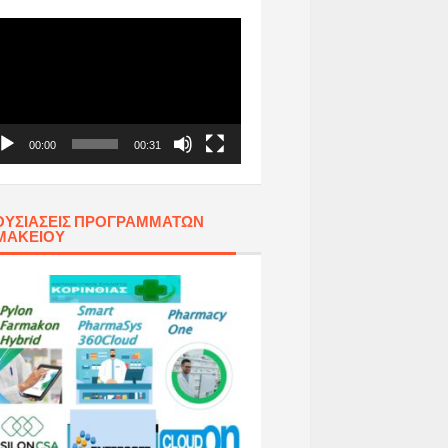
όγραμμα
απαραγωγής
τεο
00:00
00:31
ΥΣΙΆΣΕΙΣ ΠΡΟΓΡΑΜΜΆΤΩΝ
ΜΑΚΕΊΟΥ