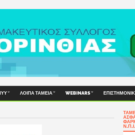
ΠΥΥ
ΛΟΙΠΆ ΤΑΜΕΊΑ
WEBINARS
ΕΠΙΣΤΗΜΟΝΙ
ΤΑΜΕ
ΑΣΦΆ
ΦΑΡΜ
Ν.Π.Ι