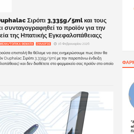
Duphalac Σιρόπι 3,335g/5ml και τους
ει συνταγογραφηθεί το προϊόν για την
εία της Ηπατικής Εγκεφαλοπάθειαςς
16 Φεβρουαρίου 2026
ΜΕΛΗ/ΤΟΠΙΚΑ ΘΕΜΑΤΑ
ΣΥΛΛΟΓΟΣ
παρούσα επιστολή θα θέλαμε να σας ενημερώσουμε πως όταν θα
οϊόν Duphalac Σιρόπι 3,335g/5ml με την παραπάνω ένδειξη
ΦΑΡ
οπάθειας) και δεν διαθέτετε στο φαρμακείο σας προϊόν στο οποίο