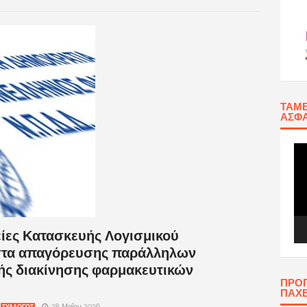
ΤΑΜΕ
ΑΣΦΆ
Πρ
Αν
Βίν
είες Κατασκευής Λογισμικού
ίστα απαγόρευσης παράλληλων
κής διακίνησης φαρμακευτικών
ΠΡΟ
ΠΑΧ
28 Μαΐου 2026