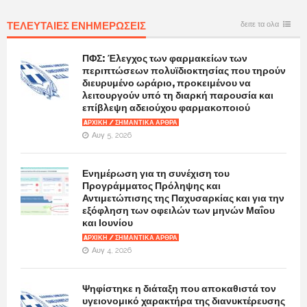
ΤΕΛΕΥΤΑΙΕΣ ΕΝΗΜΕΡΩΣΕΙΣ
δειτε τα ολα
ΠΦΣ: Έλεγχος των φαρμακείων των
περιπτώσεων πολυϊδιοκτησίας που τηρούν
διευρυμένο ωράριο, προκειμένου να
λειτουργούν υπό τη διαρκή παρουσία και
επίβλεψη αδειούχου φαρμακοποιού
AΡΧΙΚΉ / ΣΗΜΑΝΤΙΚΆ ΆΡΘΡΑ
Αυγ 5, 2026
Ενημέρωση για τη συνέχιση του
Προγράμματος Πρόληψης και
Αντιμετώπισης της Παχυσαρκίας και για την
εξόφληση των οφειλών των μηνών Μαΐου
και Ιουνίου
AΡΧΙΚΉ / ΣΗΜΑΝΤΙΚΆ ΆΡΘΡΑ
Αυγ 4, 2026
Ψηφίστηκε η διάταξη που αποκαθιστά τον
υγειονομικό χαρακτήρα της διανυκτέρευσης