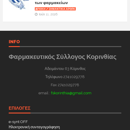
των φαρμακείων
AΡΧΙΚΉ / ΣΗΜΑΝΤΙΚΆ ΆΡΘΡΑ
Ιούλ 11, 2026
INFO
Φαρμακευτικός Σύλλογος Κορινθίας
Αδειμάντου 63 Κόρινθος
Τηλέφωνο 2741029778
Fax 2741029778
email :
fskorinthia@gmail.com
ΕΠΙΛΟΓΕΣ
e-synt OFF
Ηλεκτρονική συνταγογράφηση