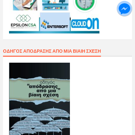
ΟΔΗΓΌΣ ΑΠΌΔΡΑΣΗΣ ΑΠΌ ΜΙΑ ΒΊΑΙΗ ΣΧΈΣΗ