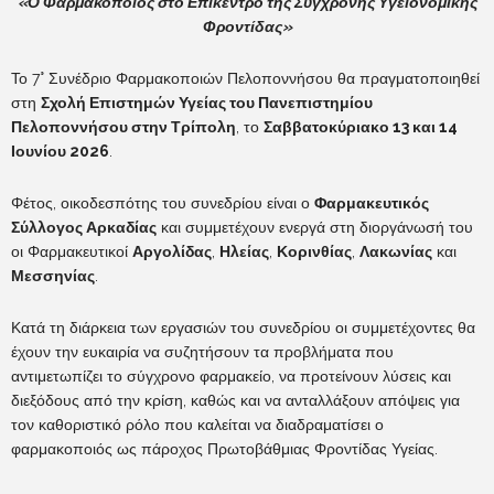
«Ο Φαρμακοποιός στο Επίκεντρο της Σύγχρονης Υγειονομικής
Φροντίδας»
Το 7° Συνέδριο Φαρμακοποιών Πελοποννήσου θα πραγματοποιηθεί
στη
Σχολή Επιστημών Υγείας του Πανεπιστημίου
Πελοποννήσου στην Τρίπολη
, το
Σαββατοκύριακο 13 και 14
Ιουνίου 2026
.
Φέτος, οικοδεσπότης του συνεδρίου είναι
ο
Φαρμακευτικός
Σύλλογος Αρκαδίας
και συμμετέχουν ενεργά στη διοργάνωσή του
οι Φαρμακευτικοί
Αργολίδας
,
Ηλείας
,
Κορινθίας
,
Λακωνίας
και
Μεσσηνίας
.
Κατά τη διάρκεια των εργασιών του συνεδρίου οι συμμετέχοντες θα
έχουν την ευκαιρία να συζητήσουν τα προβλήματα που
αντιμετωπίζει το σύγχρονο φαρμακείο, να προτείνουν λύσεις και
διεξόδους από την κρίση, καθώς και να ανταλλάξουν απόψεις για
τον καθοριστικό ρόλο που καλείται να διαδραματίσει ο
φαρμακοποιός ως πάροχος Πρωτοβάθμιας Φροντίδας Υγείας.