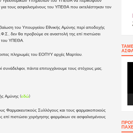
ων Υγειονομικών Υπηρεσιών του ΥΠΕΘΑ να περικόψουν
Κ για τους ασφαλισμένους του ΥΠΕΘΑ που εκτελέστηκαν τον
εβαίωση του Υπουργείου Εθνικής Αμύνης περί αποδοχής
.Φ.Σ., δεν θα προβούμε σε αναστολή της επί πιστώσει
 του ΥΠΕΘΑ.
ΤΑΜΕ
ΑΣΦΆ
όλοιπες πληρωμές του ΕΟΠΥΥ αρχές Μαρτίου.
Πρ
ί συνάδελφοι, πάντα επιτυγχάνουμε τους στόχους μας.
Αν
Βίν
ής Αμύνης (
εδώ
)
ους Φαρμακευτικούς Συλλόγους και τους φαρμακοποιούς
ης επί πιστώσει χορήγησης φαρμάκων σε ασφαλισμένους
ΠΡΟ
ΠΑΧ