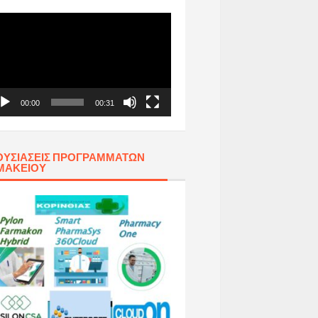
όγραμμα
απαραγωγής
τεο
00:00
00:31
ΥΣΙΆΣΕΙΣ ΠΡΟΓΡΑΜΜΆΤΩΝ
ΜΑΚΕΊΟΥ