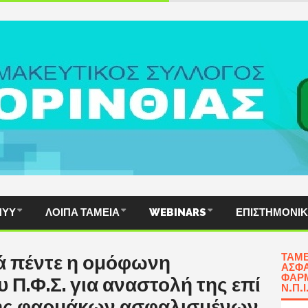
ΠΥΥ
ΛΟΙΠΆ ΤΑΜΕΊΑ
WEBINARS
ΕΠΙΣΤΗΜΟΝΙ
ΤΑΜΕ
ά πέντε η ομόφωνη
ΑΣΦΆ
ΦΑΡΜ
 Π.Φ.Σ. για αναστολή της επί
Ν.Π.Ι
ης φαρμάκων ασφαλισμένων