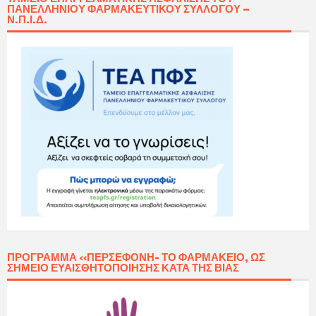
ΠΑΝΕΛΛΗΝΊΟΥ ΦΑΡΜΑΚΕΥΤΙΚΟΎ ΣΥΛΛΌΓΟΥ –
Ν.Π.Ι.Δ.
ΠΡΌΓΡΑΜΜΑ «ΠΕΡΣΕΦΌΝΗ- ΤΟ ΦΑΡΜΑΚΕΊΟ, ΩΣ
ΣΗΜΕΊΟ ΕΥΑΙΣΘΗΤΟΠΟΊΗΣΗΣ ΚΑΤΆ ΤΗΣ ΒΊΑΣ