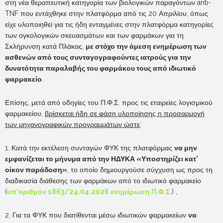
στη νέα θεραπευτική κατηγορία των βιολογικών παραγόντων anti-
TNF που εντάχθηκε στην πλατφόρμα από τις 20 Απριλίου, όπως
είχε υλοποιηθεί για τις ήδη ενταγμένες στην πλατφόρμα κατηγορίες
των ογκολογικών σκευασμάτων και των φαρμάκων για τη
Σκλήρυνση κατά Πλάκας,
με στόχο την άμεση ενημέρωση των
ασθενών από τους συνταγογραφούντες ιατρούς για την
δυνατότητα παραλαβής του φαρμάκου τους από ιδιωτικό
φαρμακείο
.
Επίσης, μετά από οδηγίες του Π.Φ.Σ. προς τις εταιρείες λογισμικού
φαρμακείου,
βρίσκεται ήδη σε φάση υλοποίησης η προσαρμογή
των μηχανογραφικών προγραμμάτων ώστε
:
1. Κατά την εκτέλεση συνταγών ΦΥΚ της πλατφόρμας
να μην
εμφανίζεται το μήνυμα από την ΗΔΥΚΑ «Υποστηρίζει κατ’
οίκον παράδοση»
, το οποίο δημιουργούσε σύγχυση ως προς τη
διαδικασία διάθεσης των φαρμάκων από το ιδιωτικό φαρμακείο
(
υπ’αριθμόν 1863/24.04.2026 ενημέρωση Π.Φ.Σ.
) ,
2. Για τα ΦΥΚ που διατίθενται μέσω ιδιωτικών φαρμακείων
να