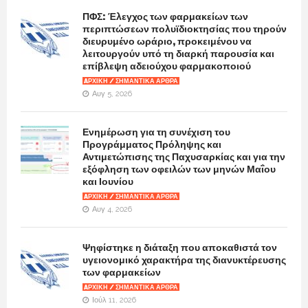
ΠΦΣ: Έλεγχος των φαρμακείων των
περιπτώσεων πολυϊδιοκτησίας που τηρούν
διευρυμένο ωράριο, προκειμένου να
λειτουργούν υπό τη διαρκή παρουσία και
επίβλεψη αδειούχου φαρμακοποιού
AΡΧΙΚΉ / ΣΗΜΑΝΤΙΚΆ ΆΡΘΡΑ
Αυγ 5, 2026
Ενημέρωση για τη συνέχιση του
Προγράμματος Πρόληψης και
Αντιμετώπισης της Παχυσαρκίας και για την
εξόφληση των οφειλών των μηνών Μαΐου
και Ιουνίου
AΡΧΙΚΉ / ΣΗΜΑΝΤΙΚΆ ΆΡΘΡΑ
Αυγ 4, 2026
Ψηφίστηκε η διάταξη που αποκαθιστά τον
υγειονομικό χαρακτήρα της διανυκτέρευσης
των φαρμακείων
AΡΧΙΚΉ / ΣΗΜΑΝΤΙΚΆ ΆΡΘΡΑ
Ιούλ 11, 2026