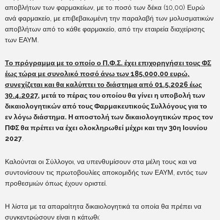
αποβλήτων των φαρμακείων, με το ποσό των δέκα (10,00) Ευρώ
ανά φαρμακείο, με επιβεβαιωμένη την παραλαβή των μολυσματικών
αποβλήτων από το κάθε φαρμακείο, από την εταιρεία διαχείρισης
των ΕΑΥΜ.
Το πρόγραμμα με το οποίο ο Π.Φ.Σ. έχει επιχορηγήσει τους ΦΣ
έως τώρα με συνολικό ποσό άνω των 185.000,00 ευρώ,
συνεχίζεται και θα καλύπτει το διάστημα από 01.5.2026 έως
30.4.2027
, μετά το πέρας του οποίου θα γίνει η υποβολή των
δικαιολογητικών από τους Φαρμακευτικούς Συλλόγους για το
εν λόγω διάστημα. Η αποστολή των δικαιολογητικών προς τον
ΠΦΣ θα πρέπει να έχει ολοκληρωθεί μέχρι και την 30η Ιουνίου
2027
.
Καλούνται οι Σύλλογοι, να υπενθυμίσουν στα μέλη τους και να
συντονίσουν τις πρωτοβουλίες αποκομιδής των ΕΑΥΜ, εντός των
προθεσμιών όπως έχουν οριστεί.
Η λίστα με τα απαραίτητα δικαιολογητικά τα οποία θα πρέπει να
συγκεντρώσουν είναι η κάτωθι: