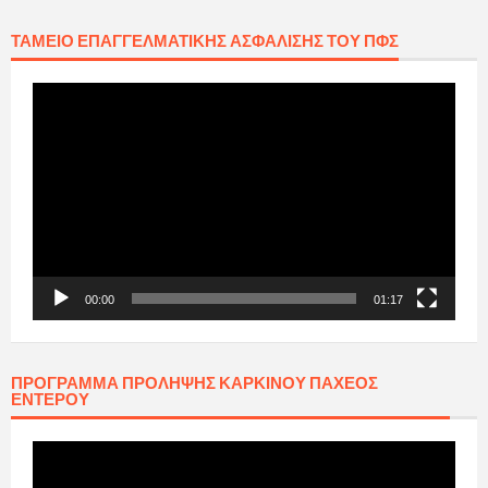
ΤΑΜΕΊΟ ΕΠΑΓΓΕΛΜΑΤΙΚΉΣ ΑΣΦΆΛΙΣΗΣ ΤΟΥ ΠΦΣ
Πρόγραμμα
Αναπαραγωγής
Βίντεο
00:00
01:17
ΠΡΟΓΡΑΜΜΑ ΠΡΟΛΗΨΗΣ ΚΑΡΚΙΝΟΥ ΠΑΧΕΟΣ
ΕΝΤΕΡΟΥ
Πρόγραμμα
Αναπαραγωγής