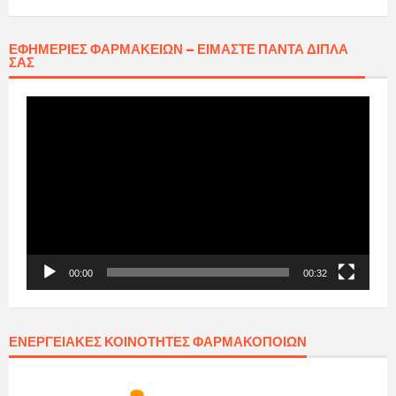
ΕΦΗΜΕΡΊΕΣ ΦΑΡΜΑΚΕΊΩΝ – ΕΊΜΑΣΤΕ ΠΆΝΤΑ ΔΊΠΛΑ
ΣΑΣ
Πρόγραμμα
Αναπαραγωγής
Βίντεο
00:00
00:32
ΕΝΕΡΓΕΙΑΚΈΣ ΚΟΙΝΌΤΗΤΕΣ ΦΑΡΜΑΚΟΠΟΙΏΝ