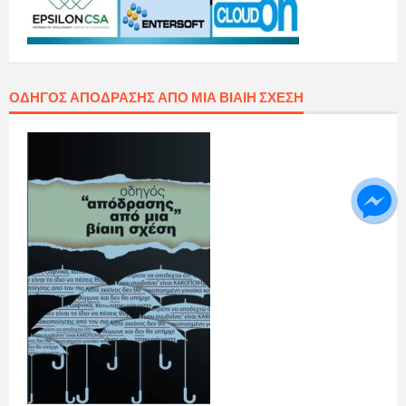
ΟΔΗΓΌΣ ΑΠΌΔΡΑΣΗΣ ΑΠΌ ΜΙΑ ΒΊΑΙΗ ΣΧΈΣΗ