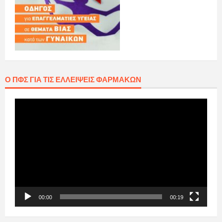
Ο ΠΦΣ ΓΙΑ ΤΙΣ ΕΛΛΕΊΨΕΙΣ ΦΑΡΜΆΚΩΝ
Πρόγραμμα
Αναπαραγωγής
Βίντεο
00:00
00:19