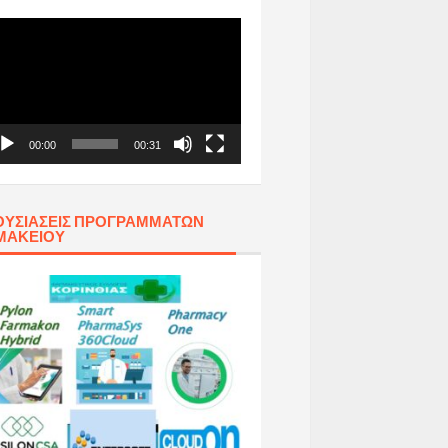
όγραμμα
απαραγωγής
τεο
00:00
00:31
ΥΣΙΆΣΕΙΣ ΠΡΟΓΡΑΜΜΆΤΩΝ
ΜΑΚΕΊΟΥ