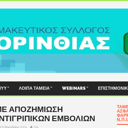
ΠΥΥ
ΛΟΙΠΆ ΤΑΜΕΊΑ
WEBINARS
ΕΠΙΣΤΗΜΟΝΙ
ΤΑΜΕ
ΜΕ ΑΠΟΖΗΜΙΩΣΗ
ΑΣΦΆ
ΦΑΡΜ
ΝΤΙΓΡΙΠΙΚΩΝ ΕΜΒΟΛΙΩΝ
Ν.Π.Ι
6 Νοεμβρίου 2025
fsk