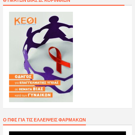
ΘΥΜΆΤΩΝ ΒΊΑΣ Δ. ΚΟΡΙΝΘΊΩΝ
Ο ΠΦΣ ΓΙΑ ΤΙΣ ΕΛΛΕΊΨΕΙΣ ΦΑΡΜΆΚΩΝ
Πρόγραμμα