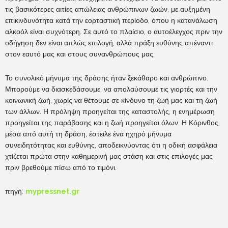
τις βασικότερες αιτίες απώλειας ανθρώπινων ζωών, με αυξημένη
επικινδυνότητα κατά την εορταστική περίοδο, όπου η κατανάλωση
αλκοόλ είναι συχνότερη. Σε αυτό το πλαίσιο, ο αυτοέλεγχος πριν την
οδήγηση δεν είναι απλώς επιλογή, αλλά πράξη ευθύνης απέναντι
στον εαυτό μας και στους συνανθρώπους μας.
Το συνολικό μήνυμα της δράσης ήταν ξεκάθαρο και ανθρώπινο.
Μπορούμε να διασκεδάσουμε, να απολαύσουμε τις γιορτές και την
κοινωνική ζωή, χωρίς να θέτουμε σε κίνδυνο τη ζωή μας και τη ζωή
των άλλων. Η πρόληψη προηγείται της καταστολής, η ενημέρωση
προηγείται της παράβασης και η ζωή προηγείται όλων. Η Κόρινθος,
μέσα από αυτή τη δράση, έστειλε ένα ηχηρό μήνυμα
συνειδητότητας και ευθύνης, αποδεικνύοντας ότι η οδική ασφάλεια
χτίζεται πρώτα στην καθημερινή μας στάση και στις επιλογές μας
πριν βρεθούμε πίσω από το τιμόνι.
πηγή:
mypressnet.gr