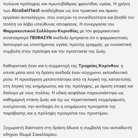
πυλώνα πρόληψης και πρωτοβάθμιας φροντίδας υγείας. Η χρήση
των
AlcoSelftest
αναδείχθηκε ως ένα πρακτικό και άμεσο
εργαλείο αυτοελέγχου, που ενισχύει τη συνειδητότητα και βοηθά τον
πολίτη να λάβει υπεύθυνες αποφάσεις. Η συνεργασία του
Φαρμακευτικού Συλλόγου Κορινθίας
με τον φαρμακευτικό
συνεταιρισμό
ΠΕΙΦΑΣΥΝ
ανέδειξε έμπρακτα ότι ο φαρμακοποιός
λειτουργεί ως επιστήμονας υγείας πρώτης γραμμής, με ουσιαστική
συμβολή στην πρόληψη και την προστασία της ζωής.
Καθοριστική ήταν και η συμμετοχή της
Τροχαίας Κορίνθου
, η
οποία μέσα από τη δράση ανέδειξε έναν σύγχρονο, εκπαιδευτικό
ρόλο. Η προσέγγιση μετατοπίστηκε από τη λογική της καταστολής
στη λογική της ενημέρωσης και της πρόληψης, με άμεση επαφή και
διάλογο με τους πολίτες. Η οδική ασφάλεια παρουσιάστηκε ως
καθημερινή στάση ζωής και όχι ως περιστασιακή συμμόρφωση,
ενισχύοντας την αντίληψη ότι η ενημέρωση προηγείται της
παράβασης και η πρόληψη προηγείται του προστίμου.
Ξεχωριστή διάσταση στη δράση έδωσε η συμβολή του εκπαιδευτή
οδηγών Θωμά Σακελλαρίου,