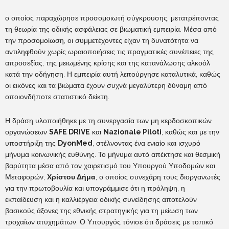
ο οποίος παραχώρησε προσομοιωτή σύγκρουσης, μετατρέποντας
τη θεωρία της οδικής ασφάλειας σε βιωματική εμπειρία. Μέσα από
την προσομοίωση, οι συμμετέχοντες είχαν τη δυνατότητα να
αντιληφθούν χωρίς ωραιοποιήσεις τις πραγματικές συνέπειες της
απροσεξίας, της μειωμένης κρίσης και της κατανάλωσης αλκοόλ
κατά την οδήγηση. Η εμπειρία αυτή λειτούργησε καταλυτικά, καθώς
οι εικόνες και τα βιώματα έχουν συχνά μεγαλύτερη δύναμη από
οποιονδήποτε στατιστικό δείκτη.
Η δράση υλοποιήθηκε με τη συνεργασία των μη κερδοσκοπικών
οργανώσεων
SAFE DRIVE
και
Nazionale Piloti
, καθώς και με την
υποστήριξη της
DyonMed
, στέλνοντας ένα ενιαίο και ισχυρό
μήνυμα κοινωνικής ευθύνης. Το μήνυμα αυτό απέκτησε και θεσμική
βαρύτητα μέσα από τον χαιρετισμό του Υπουργού Υποδομών και
Μεταφορών,
Χρίστου Δήμα
, ο οποίος συνεχάρη τους διοργανωτές
για την πρωτοβουλία και υπογράμμισε ότι η πρόληψη, η
εκπαίδευση και η καλλιέργεια οδικής συνείδησης αποτελούν
βασικούς άξονες της εθνικής στρατηγικής για τη μείωση των
τροχαίων ατυχημάτων. Ο Υπουργός τόνισε ότι δράσεις με τοπικό