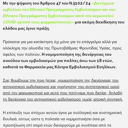
Με την ψήφιση του Άρθρου 47 του Ν.5102/24
«
Διενέργεια
εμβολίων του Εθνικού Προγράμματος Εμβολιασμών και του
Εθνικού Προγράμματος Εμβολιασμών κατά του κορωνοϊού
COVID-19 από τους φαρμακοποιούς
»
μια ακόμη διεκδίκηση του
κλάδου μας έγινε πράξη.
Πρόκειται για μια κατάκτηση όχι μόνο για το επάγγελμα αλλά για
ολόκληρη την αλυσίδα της Πρωτοβάθμιας Φροντίδας Υγείας, προς
όφελος των πολιτών
. Η νομιμοποίηση της διενέργειας του
συνόλου των εμβολιασμών για πολίτες άνω των 18 ετών,
καθιστά τα Φαρμακεία μας Κέντρα Εμβολιασμού Ενηλίκων.
Σας θυμίζουμε την προ 5ετιας, νομιμοποίηση της διενέργειας του
αντιγριπικού εμβολιασμού και χορήγησης του αντιτετανικού ορού
από τον φαρμακοποιό και αυτό που πετύχαμε προ διετίας, δηλαδή
τη διενέργεια του αντιγριπικού εμβολιασμού χωρίς ιατρική συνταγή.
Η επίτευξη των στόχων αυτών έγινε με συλλογική και συστηματική
δουλειά, ούτως ώστε η πολιτεία να νομιμοποιήσει όσα με
προσήλωση επί σειρά ετών διενεργούμε με συνέπεια από τα