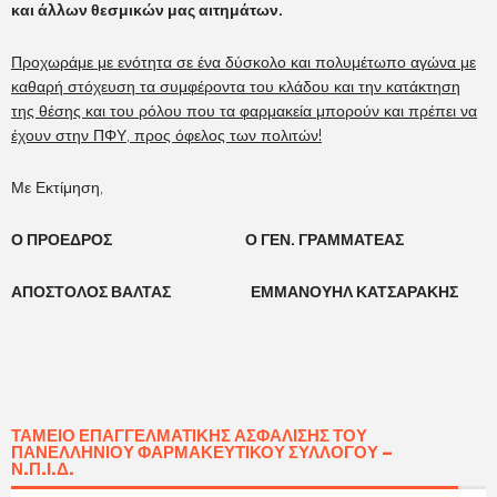
και άλλων θεσμικών μας αιτημάτων.
Προχωράμε με ενότητα σε ένα δύσκολο και πολυμέτωπο αγώνα με
καθαρή στόχευση τα συμφέροντα του κλάδου και την κατάκτηση
της θέσης και του ρόλου που τα φαρμακεία μπορούν και πρέπει να
έχουν στην ΠΦΥ, προς όφελος των πολιτών!
Με Εκτίμηση,
Ο ΠΡΟΕΔΡΟΣ Ο ΓΕΝ. ΓΡΑΜΜΑΤΕΑΣ
ΑΠΟΣΤΟΛΟΣ ΒΑΛΤΑΣ ΕΜΜΑΝΟΥΗΛ ΚΑΤΣΑΡΑΚΗΣ
ΤΑΜΕΊΟ ΕΠΑΓΓΕΛΜΑΤΙΚΉΣ ΑΣΦΆΛΙΣΗΣ ΤΟΥ
ΠΑΝΕΛΛΗΝΊΟΥ ΦΑΡΜΑΚΕΥΤΙΚΟΎ ΣΥΛΛΌΓΟΥ –
Ν.Π.Ι.Δ.