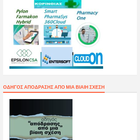
ΟΔΗΓΌΣ ΑΠΌΔΡΑΣΗΣ ΑΠΌ ΜΙΑ ΒΊΑΙΗ ΣΧΈΣΗ