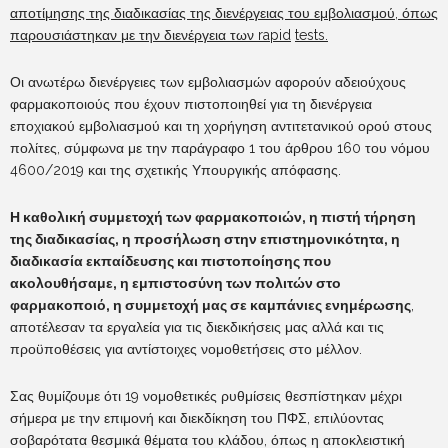
αποτίμησης της διαδικασίας της διενέργειας του εμβολιασμού, όπως
παρουσιάστηκαν με την διενέργεια των
rapid
tests
.
Οι ανωτέρω διενέργειες των εμβολιασμών αφορούν αδειούχους
φαρμακοποιούς που έχουν πιστοποιηθεί για τη διενέργεια
εποχιακού εμβολιασμού και τη χορήγηση αντιτετανικού ορού στους
πολίτες, σύμφωνα με την παράγραφο 1 του άρθρου 160 του νόμου
4600/2019 και της σχετικής Υπουργικής απόφασης.
Η καθολική συμμετοχή των φαρμακοποιών, η πιστή τήρηση
της διαδικασίας, η προσήλωση στην επιστημονικότητα, η
διαδικασία εκπαίδευσης και πιστοποίησης που
ακολουθήσαμε, η εμπιστοσύνη των πολιτών στο
φαρμακοποιό, η συμμετοχή μας σε καμπάνιες ενημέρωσης
,
αποτέλεσαν τα εργαλεία για τις διεκδικήσεις μας αλλά και τις
προϋποθέσεις για αντίστοιχες νομοθετήσεις στο μέλλον.
Σας θυμίζουμε ότι 19 νομοθετικές ρυθμίσεις θεσπίστηκαν μέχρι
σήμερα με την επιμονή και διεκδίκηση του ΠΦΣ, επιλύοντας
σοβαρότατα θεσμικά θέματα του κλάδου, όπως η αποκλειστική