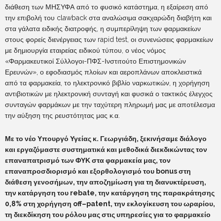
διάθεση των ΜΗΣΥΦΑ από το φυσικό κατάστημα, η εξαίρεση από
την επιβολή του clawback στα αναλώσιμα σακχαρώδη διαβήτη και
στα γάλατα ειδικής διατροφής, η συμπερίληψη των φαρμακείων
στους φορείς διενέργειας των rapid test, οι συνενώσεις φαρμακείων
με δημιουργία εταιρείας ειδικού τύπου, ο νέος νόμος
«Φαρμακευτικοί Σύλλογοι-ΠΦΣ-Ινστιτούτο Επιστημονικών
Ερευνών», ο εφοδιασμός πλοίων και αεροπλάνων αποκλειστικά
από τα φαρμακεία, το ηλεκτρονικό βιβλίο ναρκωτικών, η χορήγηση
αντιβιοτικών με ηλεκτρονική συνταγή και φυσικά ο τακτικός έλεγχος
συνταγών φαρμάκων με την ταχύτερη πληρωμή μας με αποτέλεσμα
την αύξηση της ρευστότητας μας κ.α.
Με το νέο Υπουργό Υγείας κ. Γεωργιάδη, ξεκινήσαμε διάλογο
και εργαζόμαστε συστηματικά και μεθοδικά διεκδικώντας τον
επαναπατρισμό των ΦΥΚ στα φαρμακεία μας, τον
επαναπροσδιορισμό και εξορθολογισμό του
bonus
στη
διάθεση γενοσήμων, την αποζημίωση για τη διανυκτέρευση,
την κατάργηση του
rebate
, την κατάργηση της παρακράτησης
0,8% στη χορήγηση
off
–
patent
, την εκλογίκευση του ωραρίου,
τη διεκδίκηση του ρόλου μας στις υπηρεσίες για το φαρμακείο