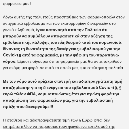
φαρμακεία μας!!
Λόγω αυτής της πολυετούς προσπάθειας των φαρμακοποιών στον
αντιγριπικό εμβολιασμό και των εκατομμυρίων διενεργειών στο
γενικό πληθυσμό,
έγινε κατανοητό από την Πολιτεία ότι
μπορούν να συμβάλουν αποφασιστικά στην αύξηση της
εμβολιαστικής κάλυψης του πληθυσμού κατά του κορωνοϊού
,
δίνοντας τη δυνατότητα της διενέργειας εμβολιασμού για την
Covid
-19 από τα φαρμακεία, με την ψήφιση του παραπάνω
νόμου
. Είμαστε σίγουροι ότι τα φαρμακεία μας θα ανταποκριθούν
για ακόμη μια φορά, σε αυτό το οποίο μας εμπιστεύτηκε η πολιτεία.
Με τον νόμο αυτό ορίζεται σταθερή και αδιαπραγμάτευτη τιμή
αποζημίωσης για τη διενέργεια του εμβολιασμού
Covid
-19, 5
ευρώ πλέον ΦΠΑ, νομιμοποιώντας έτσι για πρώτη φορά την
αποζημίωση των φαρμακείων μας, για την εμβολιαστική
πράξη που διενεργούμε!!!
Η σταθερή και αδιαπραγμάτευτη τιμή των 5 Ευρώ+φπα, δεν
επιτρέπει πλέον να παρουσιαστούν φαινόμενα ευτελισμού της