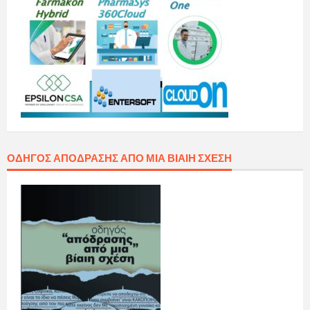
ΟΔΗΓΌΣ ΑΠΌΔΡΑΣΗΣ ΑΠΌ ΜΙΑ ΒΊΑΙΗ ΣΧΈΣΗ