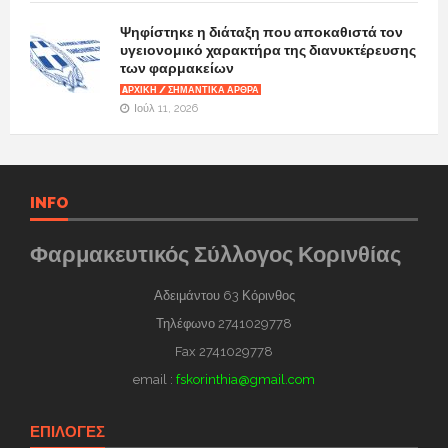
Ψηφίστηκε η διάταξη που αποκαθιστά τον
υγειονομικό χαρακτήρα της διανυκτέρευσης
των φαρμακείων
AΡΧΙΚΉ / ΣΗΜΑΝΤΙΚΆ ΆΡΘΡΑ
Ιούλ 11, 2026
INFO
Φαρμακευτικός Σύλλογος Κορινθίας
Αδειμάντου 63 Κόρινθος
Τηλέφωνο 2741029778
Fax 2741029778
email :
fskorinthia@gmail.com
ΕΠΙΛΟΓΕΣ