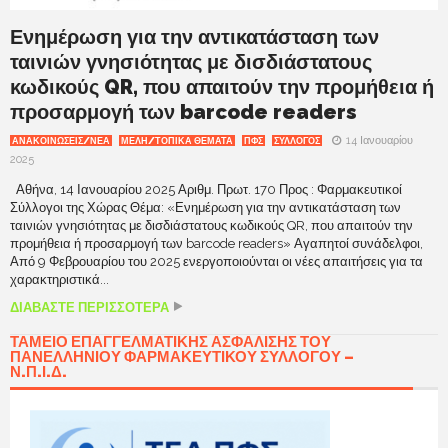
Ενημέρωση για την αντικατάσταση των
ταινιών γνησιότητας με δισδιάστατους
κωδικούς QR, που απαιτούν την προμήθεια ή
προσαρμογή των barcode readers
14 Ιανουαρίου
ΑΝΑΚΟΙΝΩΣΕΙΣ/ΝΕΑ
ΜΕΛΗ/ΤΟΠΙΚΑ ΘΕΜΑΤΑ
ΠΦΣ
ΣΥΛΛΟΓΟΣ
2025
Αθήνα, 14 Ιανουαρίου 2025 Αριθμ. Πρωτ. 170 Προς : Φαρμακευτικοί
Σύλλογοι της Χώρας Θέμα: «Ενημέρωση για την αντικατάσταση των
ταινιών γνησιότητας με δισδιάστατους κωδικούς QR, που απαιτούν την
προμήθεια ή προσαρμογή των barcode readers» Αγαπητοί συνάδελφοι,
Από 9 Φεβρουαρίου του 2025 ενεργοποιούνται οι νέες απαιτήσεις για τα
χαρακτηριστικά...
ΔΙΑΒΑΣΤΕ ΠΕΡΙΣΣΟΤΕΡΑ
ΤΑΜΕΊΟ ΕΠΑΓΓΕΛΜΑΤΙΚΉΣ ΑΣΦΆΛΙΣΗΣ ΤΟΥ
ΠΑΝΕΛΛΗΝΊΟΥ ΦΑΡΜΑΚΕΥΤΙΚΟΎ ΣΥΛΛΌΓΟΥ –
Ν.Π.Ι.Δ.