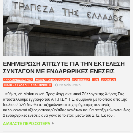
ΕΝΗΜΕΡΩΣΗ ΑΤΠΣΥΤΕ ΓΙΑ ΤΗΝ ΕΚΤΕΛΕΣΗ
ΣΥΝΤΑΓΩΝ ΜΕ ΕΝΔΑΡΘΡΙΚΕΣ ΕΝΕΣΕΙΣ
ΑΝΑΚΟΙΝΩΣΕΙΣ/ΝΕΑ
ΜΕΛΗ/ΤΟΠΙΚΑ ΘΕΜΑΤΑ
ΝΟΜΟΘΕΣΙΑ
ΠΦΣ
ΣΥΛΛΟΓΟΣ
28 Μαΐου 2026
ΤΡΆΠΕΖΑ ΕΛΛΆΔΟΣ ΑΝΑΚΟΙΝΏΣΕΙΣ
Aθήνα, 28 Μαΐου 2026 Προς: Φαρμακευτικοί Σύλλογοι της Χώρας Σας
αποστέλλουμε έγγραφο του Α.Τ.Π.Σ.Υ.Τ.Ε. σύμφωνα με το οποίο από 1ης
Ιουλίου 2026 δεν θα αποζημιώνονται οι χειρόγραφες συνταγές
υαλουρονικού οξέος οστεοαρθρίτιδας γονάτων και θα αποζημιώνονται έως
2 ενδαρθρικές ενέσεις ανά γόνατο το έτος, μέσω του ΣΗΣ. Εκ του...
ΔΙΑΒΑΣΤΕ ΠΕΡΙΣΣΟΤΕΡΑ