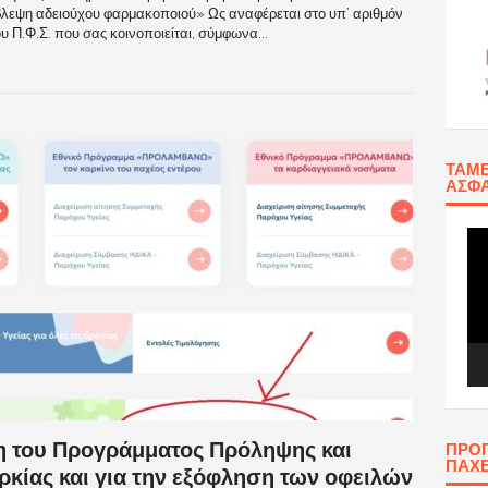
ίβλεψη αδειούχου φαρμακοποιού» Ως αναφέρεται στο υπ’ αριθμόν
.Φ.Σ. που σας κοινοποιείται, σύμφωνα...
ΤΑΜΕ
ΑΣΦΆ
Πρ
Αν
Βίν
η του Προγράμματος Πρόληψης και
ΠΡΟ
ΠΑΧ
κίας και για την εξόφληση των οφειλών