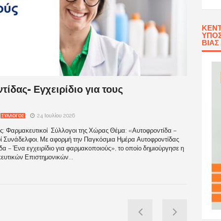
ΚΈΝΤ
ΥΠΟΣ
ΒΊΑΣ
ίδας- Εγχειρίδιο για τους
24 Ιουλίου 2026
ΣΥΛΛΟΓΟΣ
ς: Φαρμακευτικοί Σύλλογοι της Χώρας Θέμα: «Αυτοφροντίδα –
οί Συνάδελφοι, Με αφορμή την Παγκόσμια Ημέρα Αυτοφροντίδας
δα – Ένα εγχειρίδιο για φαρμακοποιούς», το οποίο δημιούργησε η
κευτικών Επιστημονικών...