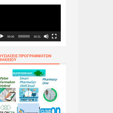
όγραμμα
απαραγωγής
τεο
00:00
00:31
ΥΣΙΆΣΕΙΣ ΠΡΟΓΡΑΜΜΆΤΩΝ
ΜΑΚΕΊΟΥ