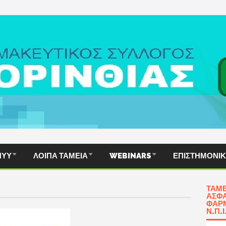
ΠΥΥ
ΛΟΙΠΆ ΤΑΜΕΊΑ
WEBINARS
ΕΠΙΣΤΗΜΟΝΙ
ΤΑΜΕ
ΑΣΦΆ
ΦΑΡΜ
Ν.Π.Ι