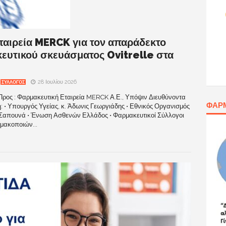
εταιρεία MERCK για τον απαράδεκτο
ευτικού σκευάσματος Ovitrelle στα
28 Ιουλίου 2026
ΣΥΛΛΟΓΟΣ
Προς : Φαρμακευτική Εταιρεία MERCK Α.Ε., Υπόψιν Διευθύνοντα
ΦΑΡ
: • Υπουργός Υγείας, κ. Άδωνις Γεωργιάδης • Εθνικός Οργανισμός
Σαπουνά • Ένωση Ασθενών Ελλάδος • Φαρμακευτικοί Σύλλογοι
μακοποιών...