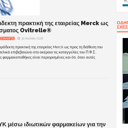
άδεκτη πρακτική της εταιρείας Merck ως
ΟΔΗΓ
ΣΧΈ
άσματος Ovitrelle®
30 Ιουλίου 2026
ΣΥΛΛΟΓΟΣ
δεκτη πρακτική της εταιρείας Merck ως προς τη διάθεση του
ικά επιβεβαιώνει στο ακέραιο τις καταγγελίες του Π.Φ.Σ..
ις φαρμακαποθήκες είναι περιορισμένες και ότι, όταν αυτές
ΥΚ μέσω ιδιωτικών φαρμακείων για την