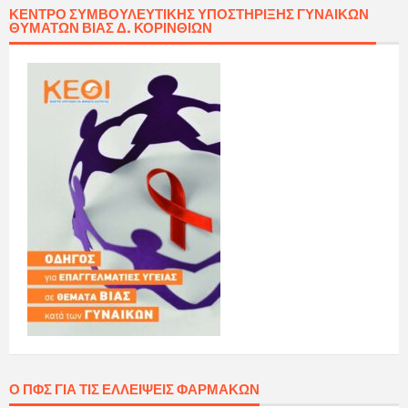
ΚΈΝΤΡΟ ΣΥΜΒΟΥΛΕΥΤΙΚΉΣ ΥΠΟΣΤΉΡΙΞΗΣ ΓΥΝΑΙΚΏΝ
ΘΥΜΆΤΩΝ ΒΊΑΣ Δ. ΚΟΡΙΝΘΊΩΝ
Ο ΠΦΣ ΓΙΑ ΤΙΣ ΕΛΛΕΊΨΕΙΣ ΦΑΡΜΆΚΩΝ