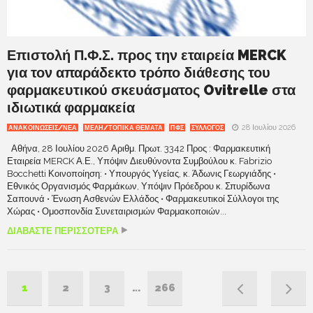
Επιστολή Π.Φ.Σ. προς την εταιρεία MERCK
για τον απαράδεκτο τρόπο διάθεσης του
φαρμακευτικού σκευάσματος Ovitrelle στα
ιδιωτικά φαρμακεία
28 Ιουλίου 2026
ΑΝΑΚΟΙΝΩΣΕΙΣ/ΝΕΑ
ΜΕΛΗ/ΤΟΠΙΚΑ ΘΕΜΑΤΑ
ΠΦΣ
ΣΥΛΛΟΓΟΣ
Αθήνα, 28 Ιουλίου 2026 Αριθμ. Πρωτ. 3342 Προς : Φαρμακευτική
Εταιρεία MERCK Α.Ε., Υπόψιν Διευθύνοντα Συμβούλου κ. Fabrizio
Bocchetti Κοινοποίηση: • Υπουργός Υγείας, κ. Άδωνις Γεωργιάδης •
Εθνικός Οργανισμός Φαρμάκων, Υπόψιν Πρόεδρου κ. Σπυρίδωνα
Σαπουνά • Ένωση Ασθενών Ελλάδος • Φαρμακευτικοί Σύλλογοι της
Χώρας • Ομοσπονδία Συνεταιρισμών Φαρμακοποιών...
ΔΙΑΒΑΣΤΕ ΠΕΡΙΣΣΟΤΕΡΑ
1
2
3
…
266