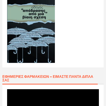
ΕΦΗΜΕΡΊΕΣ ΦΑΡΜΑΚΕΊΩΝ – ΕΊΜΑΣΤΕ ΠΆΝΤΑ ΔΊΠΛΑ
ΣΑΣ
Πρόγραμμα
Αναπαραγωγής
Βίντεο