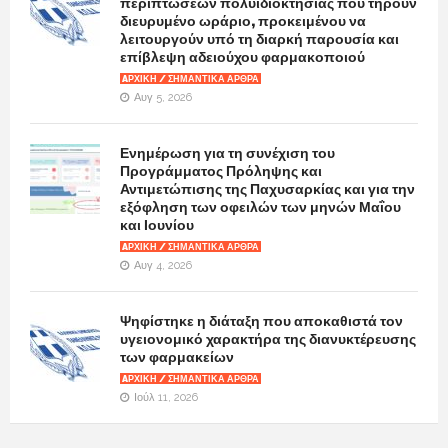
περιπτώσεων πολυϊδιοκτησίας που τηρούν
διευρυμένο ωράριο, προκειμένου να
λειτουργούν υπό τη διαρκή παρουσία και
επίβλεψη αδειούχου φαρμακοποιού
AΡΧΙΚΉ / ΣΗΜΑΝΤΙΚΆ ΆΡΘΡΑ
Αυγ 5, 2026
Ενημέρωση για τη συνέχιση του
Προγράμματος Πρόληψης και
Αντιμετώπισης της Παχυσαρκίας και για την
εξόφληση των οφειλών των μηνών Μαΐου
και Ιουνίου
AΡΧΙΚΉ / ΣΗΜΑΝΤΙΚΆ ΆΡΘΡΑ
Αυγ 4, 2026
Ψηφίστηκε η διάταξη που αποκαθιστά τον
υγειονομικό χαρακτήρα της διανυκτέρευσης
των φαρμακείων
AΡΧΙΚΉ / ΣΗΜΑΝΤΙΚΆ ΆΡΘΡΑ
Ιούλ 11, 2026