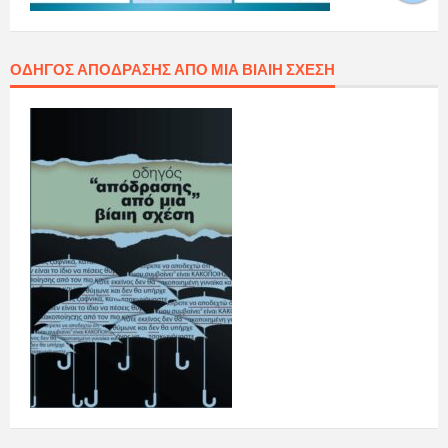
ΟΔΗΓΌΣ ΑΠΌΔΡΑΣΗΣ ΑΠΌ ΜΙΑ ΒΊΑΙΗ ΣΧΈΣΗ