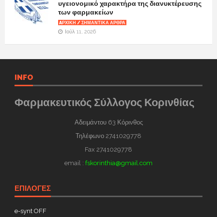
υγειονομικό χαρακτήρα της διανυκτέρευσης
των φαρμακείων
AΡΧΙΚΉ / ΣΗΜΑΝΤΙΚΆ ΆΡΘΡΑ
Ιούλ 11, 2026
INFO
Φαρμακευτικός Σύλλογος Κορινθίας
Αδειμάντου 63 Κόρινθος
Τηλέφωνο 2741029778
Fax 2741029778
email :
fskorinthia@gmail.com
ΕΠΙΛΟΓΕΣ
e-synt OFF