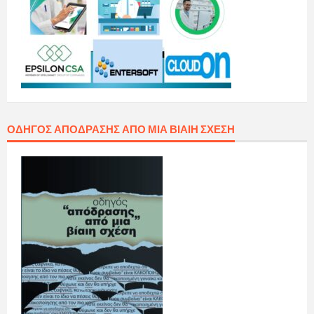
ΟΔΗΓΌΣ ΑΠΌΔΡΑΣΗΣ ΑΠΌ ΜΙΑ ΒΊΑΙΗ ΣΧΈΣΗ