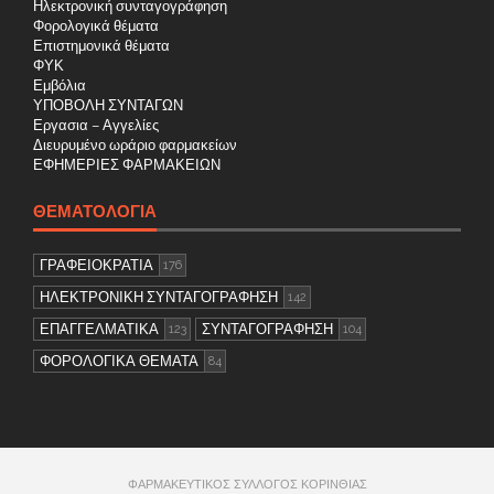
Ηλεκτρονική συνταγογράφηση
Φορολογικά θέματα
Επιστημονικά θέματα
ΦΥΚ
Εμβόλια
ΥΠΟΒΟΛΗ ΣΥΝΤΑΓΩΝ
Εργασια – Αγγελίες
Διευρυμένο ωράριο φαρμακείων
ΕΦΗΜΕΡΙΕΣ ΦΑΡΜΑΚΕΙΩΝ
ΘΕΜΑΤΟΛΟΓΊΑ
ΓΡΑΦΕΙΟΚΡΑΤΙΑ
176
ΗΛΕΚΤΡΟΝΙΚΗ ΣΥΝΤΑΓΟΓΡΑΦΗΣΗ
142
ΕΠΑΓΓΕΛΜΑΤΙΚΑ
ΣΥΝΤΑΓΟΓΡΑΦΗΣΗ
123
104
ΦΟΡΟΛΟΓΙΚΑ ΘΕΜΑΤΑ
84
ΦΑΡΜΑΚΕΥΤΙΚΟΣ ΣΥΛΛΟΓΟΣ ΚΟΡΙΝΘΙΑΣ