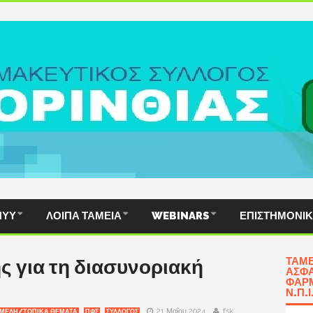
ΠΥΥ
ΛΟΙΠΆ ΤΑΜΕΊΑ
WEBINARS
ΕΠΙΣΤΗΜΟΝΙ
ΤΑΜΕ
 για τη διασυνοριακή
ΑΣΦΆ
ΦΑΡΜ
Ν.Π.Ι
21 Μαΐου 2024
fsk
ΜΕΛΗ/ΤΟΠΙΚΑ ΘΕΜΑΤΑ
ΠΦΣ
ΣΥΛΛΟΓΟΣ