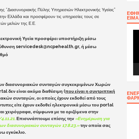
ης “Διασυνοριακής Πύλης Υπηρεσιών Ηλεκτρονικής Υγείας”
ΕΦΗΜ
στην Ελλάδα και προσφέρουν τις υπηρεσίες τους σε
ΕΊΜΑ
ών μελών της Ε.Ε.
Πρ
Αν
Ηλεκτρονική Υγεία προσφέρει υποστήριξη μέσω
Βίν
εύθυνση
servicedesk@ncpehealth.gr
, ή μέσω
ιθμό
 των διασυνοριακών συνταγών συγκεκριμένων Χωρών
rtal δεν είναι ακόμα διαθέσιμη (
που είναι η συντριπτική
ΕΝΕΡ
ΦΑΡ
ριακών συνταγών, οι οποίες έχουν εκδοθεί από τους
έντυπες είτε έχουν εκδοθεί ηλεκτρονικά μέσω του
portal
αι χειρόγραφα, σύμφωνα με τα οριζόμενα στην
.11.21.
Επισυνάπτουμε επίσης την
«Ενημέρωση για
ων διασυνοριακών συνταγών 17.8.23.»
την οποία σας
νω εγκύκλιο.