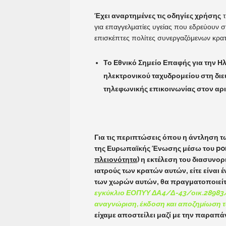
Έχει αναρτημένες τις οδηγίες χρήσης
τ
για επαγγελματίες υγείας που εδρεύουν 
επισκέπτες πολίτες συνεργαζόμενων κρατ
Το Εθνικό Σημείο Επαφής για την 
ηλεκτρονικού ταχυδρομείου στη δι
τηλεφωνικής επικοινωνίας στον αρ
Για τις περιπτώσεις όπου η άντληση
της Ευρωπαϊκής Ένωσης μέσω του
po
πλειονότητα
) η εκτέλεση του διασυνο
ιατρούς των κρατών αυτών, είτε είναι 
των χωρών αυτών, θα πραγματοποιείτ
εγκύκλιο ΕΟΠΥΥ ΔΑ4/Δ-43/οικ.28983/4
αναγνώριση, έκδοση και αποζημίωση τ
είχαμε αποστείλει μαζί με την παραπά