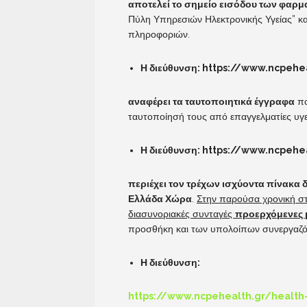
αποτελεί το σημείο εισόδου των φαρ
Πύλη Υπηρεσιών Ηλεκτρονικής Υγείας” κα
πληροφοριών.
Η διεύθυνση:
https://www.ncpehea
αναφέρει τα ταυτοποιητικά έγγραφα
πο
ταυτοποίησή τους από επαγγελματίες υγε
Η διεύθυνση:
https://www.ncpehea
περιέχει τον τρέχων ισχύοντα πίνακα
Ελλάδα Χώρα
.
Στην παρούσα χρονική στι
διασυνοριακές συνταγές
προερχόμενες 
προσθήκη και των υπολοίπων συνεργαζό
Η διεύθυνση:
https://www.ncpehealth.gr/health-