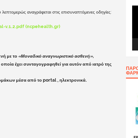
Πρ
υ λεπτομερώς αναγράφεται στις επισυναπτόμενες οδηγίες:
Αν
Βίν
-v.1.2.pdf (ncpehealth.gr)
νή με το
«Μοναδικό αναγνωριστικό ασθενή»,
 οποία έχει συνταγογραφηθεί για αυτόν από ιατρό της
ΠΑΡΟ
ΦΑΡ
ρμάκων μέσα από το portal , ηλεκτρονικά.