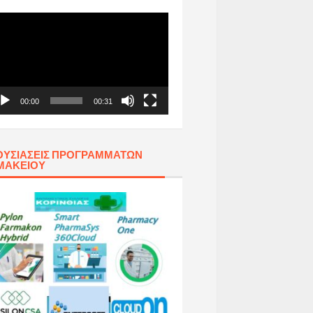
όγραμμα
απαραγωγής
τεο
00:00
00:31
ΥΣΙΆΣΕΙΣ ΠΡΟΓΡΑΜΜΆΤΩΝ
ΜΑΚΕΊΟΥ