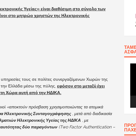
τρονικής Υγείας» είναι διαθέσιμη στο σύνολο των
νοι στο μητρώο χρηστών της Ηλεκτρονικής
ΤΑΜΕ
ΑΣΦΆ
Πρ
Αν
Βίν
ς υπηρεσίες τους σε πολίτες συνεργαζόμενων Χωρών της
την Ελλάδα μέσω της πύλης,
εφόσον στο μεταξύ έχει
 τη Χώρα αυτή από την ΗΔΙΚΑ.
ιοί
«αποκτούν πρόσβαση χρησιμοποιώντας τα ατομικά
μα Ηλεκτρονικής Συνταγογράφησης
, μετά από διαδικασία
ματιών Ηλεκτρονικής Υγείας της ΗΔΙΚΑ
, με
ΠΡΟ
ταυτότητας δύο παραγόντων
(Two Factor Authentication –
ΠΑΧ