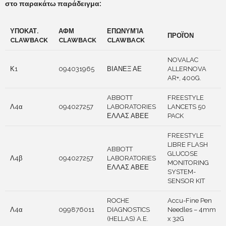
στο παρακάτω παράδειγμα:
ΥΠΟΚΑΤ.
ΑΦΜ
ΕΠΩΝΥΜΊΑ
ΠΡΟΪΌΝ
CLAWBACK
CLAWBACK
CLAWBACK
NOVALAC
Κ1
094031965
ΒΙΑΝΕΞ ΑΕ
ALLERNOVA
AR+, 400G.
ABBOTT
FREESTYLE
Λ4α
094027257
LABORATORIES
LANCETS 50
ΕΛΛΑΣ ΑΒΕΕ
PACK
FREESTYLE
LIBRE FLASH
ABBOTT
GLUCOSE
Λ4β
094027257
LABORATORIES
MONITORING
ΕΛΛΑΣ ΑΒΕΕ
SYSTEM-
SENSOR KIT
ROCHE
Accu-Fine Pen
Λ4α
099876011
DIAGNOSTICS
Needles – 4mm
(HELLAS) A.E.
x 32G