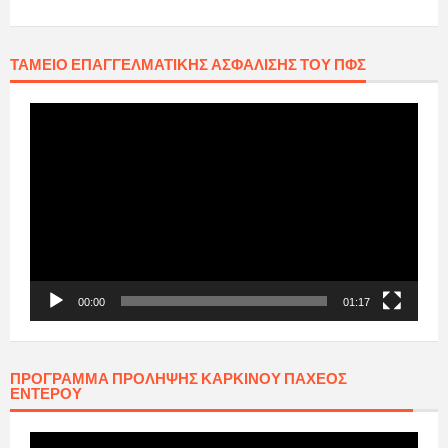
ΤΑΜΕΊΟ ΕΠΑΓΓΕΛΜΑΤΙΚΉΣ ΑΣΦΆΛΙΣΗΣ ΤΟΥ ΠΦΣ
Πρόγραμμα
Αναπαραγωγής
Βίντεο
00:00
01:17
ΠΡΟΓΡΑΜΜΑ ΠΡΟΛΗΨΗΣ ΚΑΡΚΙΝΟΥ ΠΑΧΕΟΣ
ΕΝΤΕΡΟΥ
Πρόγραμμα