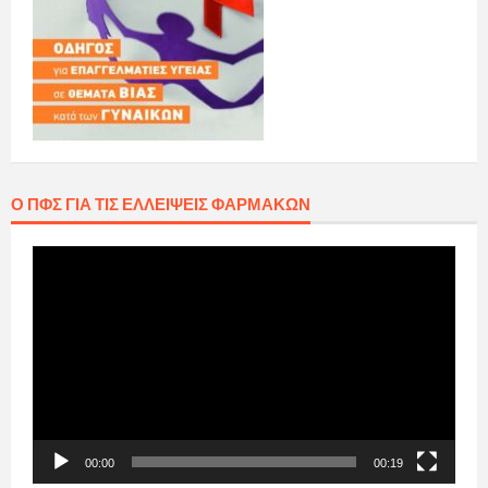
Ο ΠΦΣ ΓΙΑ ΤΙΣ ΕΛΛΕΊΨΕΙΣ ΦΑΡΜΆΚΩΝ
Πρόγραμμα
Αναπαραγωγής
Βίντεο
00:00
00:19