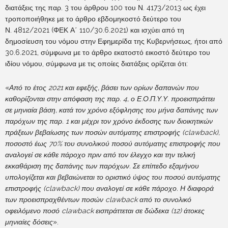
διατάξεις της παρ. 3 του άρθρου 100 του Ν. 4173/2013 ως έχει
τροποποιήθηκε με το άρθρο εβδομηκοστό δεύτερο του
Ν. 4812/2021 (ΦΕΚ Α΄ 110/30.6.2021) και ισχύει από τη
δημοσίευση του νόμου στην Εφημερίδα της Κυβερνήσεως, ήτοι από
30.6.2021, σύμφωνα με το άρθρο εκατοστό εικοστό δεύτερο του
ιδίου νόμου, σύμφωνα με τις οποίες διατάξεις ορίζεται ότι:
«
Από το έτος 2021 και εφεξής, βάσει των ορίων δαπανών που
καθορίζονται στην απόφαση της παρ. 4, ο Ε.Ο.Π.Υ.Υ. προεισπράττει
σε μηνιαία βάση, κατά τον χρόνο εξόφλησης του μήνα δαπάνης των
παρόχων της παρ. 1 και μέχρι τον χρόνο έκδοσης των διοικητικών
πράξεων βεβαίωσης των ποσών αυτόματης επιστροφής (clawback),
ποσοστό έως 70% του συνολικού ποσού αυτόματης επιστροφής που
αναλογεί σε κάθε πάροχο πριν από τον έλεγχο και την τελική
εκκαθάριση της δαπάνης των παρόχων. Σε επίπεδο εξαμήνου
υπολογίζεται και βεβαιώνεται το οριστικό ύψος του ποσού αυτόματης
επιστροφής (clawback) που αναλογεί σε κάθε πάροχο. Η διαφορά
των προεισπραχθέντων ποσών clawback από το συνολικό
οφειλόμενο ποσό clawback εισπράττεται σε δώδεκα (12) άτοκες
μηνιαίες δόσεις
».