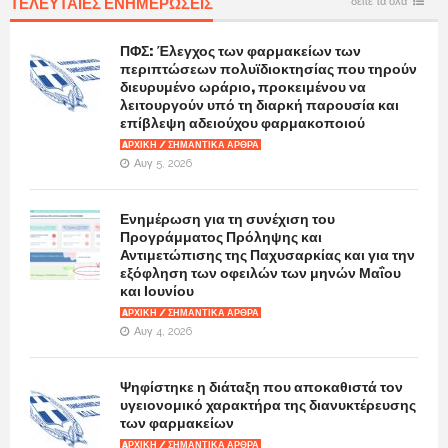
ΤΕΛΕΥΤΑΙΕΣ ΕΝΗΜΕΡΩΣΕΙΣ
δειτε τα ολα
ΠΦΣ: Έλεγχος των φαρμακείων των
περιπτώσεων πολυϊδιοκτησίας που τηρούν
διευρυμένο ωράριο, προκειμένου να
λειτουργούν υπό τη διαρκή παρουσία και
επίβλεψη αδειούχου φαρμακοποιού
AΡΧΙΚΉ / ΣΗΜΑΝΤΙΚΆ ΆΡΘΡΑ
Αυγ 5, 2026
Ενημέρωση για τη συνέχιση του
Προγράμματος Πρόληψης και
Αντιμετώπισης της Παχυσαρκίας και για την
εξόφληση των οφειλών των μηνών Μαΐου
και Ιουνίου
AΡΧΙΚΉ / ΣΗΜΑΝΤΙΚΆ ΆΡΘΡΑ
Αυγ 4, 2026
Ψηφίστηκε η διάταξη που αποκαθιστά τον
υγειονομικό χαρακτήρα της διανυκτέρευσης
των φαρμακείων
AΡΧΙΚΉ / ΣΗΜΑΝΤΙΚΆ ΆΡΘΡΑ