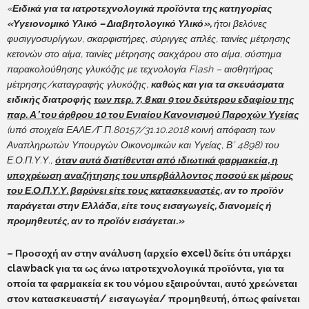
«
Ειδικά για τα ιατροτεχνολογικά προϊόντα της κατηγορίας
«Υγειονομικό Υλικό – Διαβητολογικό Υλικό»,
ήτοι βελόνες
φυσιγγοσυρίγγων, σκαρφιστήρες, σύριγγες απλές, ταινίες μέτρησης
κετονών στο αίμα, ταινίες μέτρησης σακχάρου στο αίμα, σύστημα
παρακολούθησης γλυκόζης με τεχνολογία Flash – αισθητήρας
μέτρησης/καταγραφής γλυκόζης,
καθώς και για τα σκευάσματα
ειδικής διατροφής
των περ. 7, 8 και 9 του δεύτερου εδαφίου της
παρ. Α’ του άρθρου 10 του Ενιαίου Κανονισμού Παροχών Υγείας
(υπό στοιχεία ΕΑΛΕ/Γ.Π.80157/31.10.2018 κοινή απόφαση των
Αναπληρωτών Υπουργών Οικονομικών και Υγείας, Β’ 4898) του
Ε.Ο.Π.Υ.Υ.,
όταν αυτά διατίθενται από ιδιωτικά φαρμακεία, η
υποχρέωση αναζήτησης του υπερβάλλοντος ποσού εκ μέρους
του Ε.Ο.Π.Υ.Υ. βαρύνει είτε τους κατασκευαστές,
αν το προϊόν
παράγεται στην Ελλάδα, είτε τους εισαγωγείς, διανομείς ή
προμηθευτές, αν το προϊόν εισάγεται.»
– Προσοχή αν στην ανάλυση (αρχείο
excel) δείτε ότι υπάρχει
clawback για τα ως άνω ιατροτεχνολογικά προϊόντα, για τα
οποία τα φαρμακεία εκ του νόμου εξαιρούνται, αυτό χρεώνεται
στον κατασκευαστή/ εισαγωγέα/ προμηθευτή, όπως φαίνεται