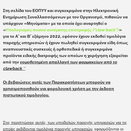
Στη σελίδα του ΕΟΠΥΥ και συγκεκριμένα στην Ηλεκτρονική
Ενημέρωση Συναλλασσόμενων με τον Οργανισμό, πιθανών να
υπάρχουν «Μηνύματα» με τα οποία έχει αναρτηθεί ο
«
Υπολογισμός ποσού αυτόματης επιστροφής (“claw back”)
»
για το Α’ και Β’ εξάμηνο 2022, εφόσον έχουν εκδοθεί τιμολόγια
παροχής υπηρεσιών ή έχουν πωληθεί συγκεκριμένα είδη όπως
αναπνευστικές συσκευές ή ορθοπεδικά ή συγκεκριμένα
προϊόντα ειδικής διατροφής των οποίων η χορήγηση εξαιρείται
από την
νομοθετημένη απαλλαγή των φαρμακείων από το
clawback
.**
.
Οι βεβαιώσεις αυτές των Παρακρατήσεων μπορούν να
χρησιμοποιηθούν για φορολογική χρήση με την έκδοση
πιστωτικού τιμολογίου.
Στις περιπτώσεις αυτές, των υποβολών παροχής υπηρεσιών για τις
οποίες εκδίδονται τιμολόγια παροχής υπηρεσιών
, εφαρμόζονται οι