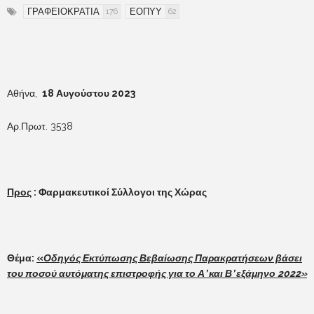
ΓΡΑΦΕΙΟΚΡΑΤΙΑ
ΕΟΠΥΥ
176
62
Αθήνα,
18 Αυγούστου 2023
Αρ.Πρωτ. 3538
Προς
: Φαρμακευτικοί Σύλλογοι της Χώρας
Θέμα:
«
Οδηγός Εκτύπωσης Βεβαίωσης Παρακρατήσεων βάσει
του ποσού αυτόματης επιστροφής για το Α’ και Β’ εξάμηνο 2022»