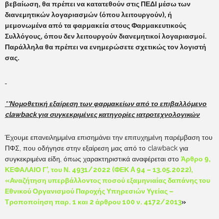
βεβαίωση, θα πρέπει να κατατεθούν στις ΠΕΔΙ μέσω των
διανεμητικών λογαριασμών (όπου λειτουργούν), ή
μεμονωμένα από τα φαρμακεία στους Φαρμακευτικούς
Συλλόγους, όπου δεν λειτουργούν διανεμητικοί λογαριασμοί.
Παράλληλα θα πρέπει να ενημερώσετε σχετικώς τον λογιστή
σας.
**Νομοθετική εξαίρεση των φαρμακείων από το επιβαλλόμενο
clawback
για συγκεκριμένες κατηγορίες ιατροτεχνολογικών
Έχουμε επανειλημμένα επισημάνει την επιτυχημένη παρέμβαση του
ΠΦΣ, που οδήγησε στην εξαίρεση μας από το clawback για
συγκεκριμένα είδη, όπως χαρακτηριστικά αναφέρεται στο
Άρθρο 9,
ΚΕΦΑΛΑΙΟ Γ’, του
Ν. 4931/2022 (ΦΕΚ A 94 – 13.05.2022),
«
Αναζήτηση υπερβάλλοντος ποσού εξαμηνιαίας δαπάνης του
Εθνικού Οργανισμού Παροχής Υπηρεσιών Υγείας –
Τροποποίηση παρ. 1 και 2 άρθρου 100 ν. 4172/2013
»