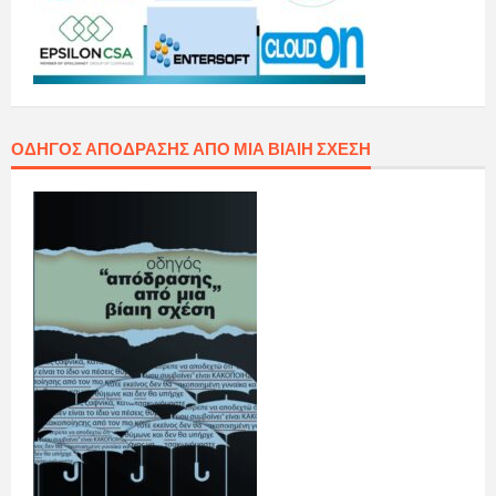
ΟΔΗΓΌΣ ΑΠΌΔΡΑΣΗΣ ΑΠΌ ΜΙΑ ΒΊΑΙΗ ΣΧΈΣΗ