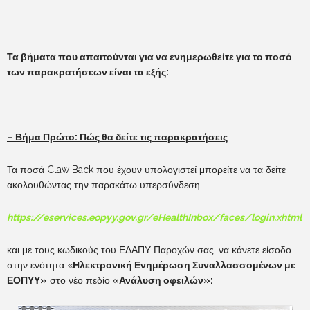
Τα βήματα που απαιτούνται για να ενημερωθείτε για το ποσό
των παρακρατήσεων είναι τα εξής:
– Βήμα Πρώτο: Πώς θα δείτε τις παρακρατήσεις
Τα ποσά Claw Back που έχουν υπολογιστεί μπορείτε να τα δείτε
ακολουθώντας την παρακάτω υπερσύνδεση:
https
://
eservices
.
eopyy
.
gov
.
gr
/
eHealthInbox
/
faces
/
login
.
xhtml
και με τους κωδικούς του ΕΔΑΠΥ Παροχών σας, να κάνετε είσοδο
στην ενότητα «
Ηλεκτρονική Ενημέρωση Συναλλασσομένων με
ΕΟΠΥΥ»
στο νέο πεδίο
«Ανάλυση οφειλών»: