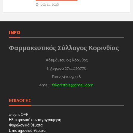
Ιούλ 11, 2026
INFO
Φαρμακευτικός Σύλλογος Κορινθίας
Αδειμάντου 63 Κόρινθος
Τηλέφωνο 2741029778
Fax 2741029778
email :
fskorinthia@gmail.com
ΕΠΙΛΟΓΕΣ
e-synt OFF
Ηλεκτρονική συνταγογράφηση
Φορολογικά θέματα
Επιστημονικά θέματα