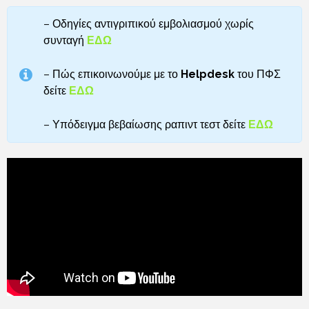
– Οδηγίες αντιγριπικού εμβολιασμού χωρίς
συνταγή
ΕΔΩ
– Πώς επικοινωνούμε με το
Helpdesk
του ΠΦΣ
δείτε
ΕΔΩ
– Υπόδειγμα βεβαίωσης ραπιντ τεστ
δείτε
ΕΔΩ