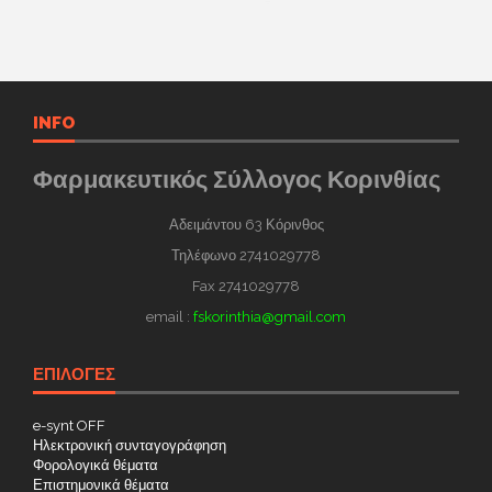
INFO
Φαρμακευτικός Σύλλογος Κορινθίας
Αδειμάντου 63 Κόρινθος
Τηλέφωνο 2741029778
Fax 2741029778
email :
fskorinthia@gmail.com
ΕΠΙΛΟΓΕΣ
e-synt OFF
Ηλεκτρονική συνταγογράφηση
Φορολογικά θέματα
Επιστημονικά θέματα